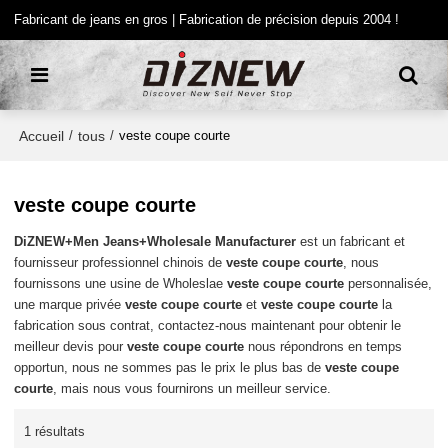
Fabricant de jeans en gros | Fabrication de précision depuis 2004 !
Accueil
tous
/
/
veste coupe courte
veste coupe courte
DiZNEW+Men Jeans+Wholesale Manufacturer
est un fabricant et
fournisseur professionnel chinois de
veste coupe courte
, nous
fournissons une usine de Wholeslae
veste coupe courte
personnalisée,
une marque privée
veste coupe courte
et
veste coupe courte
la
fabrication sous contrat, contactez-nous maintenant pour obtenir le
meilleur devis pour
veste coupe courte
nous répondrons en temps
opportun, nous ne sommes pas le prix le plus bas de
veste coupe
courte
, mais nous vous fournirons un meilleur service.
1 résultats