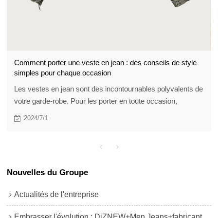
Comment porter une veste en jean : des conseils de style
simples pour chaque occasion
Les vestes en jean sont des incontournables polyvalents de
votre garde-robe. Pour les porter en toute occasion,
mélangez et assortissez les nuances de denim, associez-
2024/7/1
les à un pantalon chino pour un look décontracté, habillez-
vous avec un pantalon habillé, superposez-les avec des
sweats à capuche et des pulls, portez-les avec des shorts
en été, personnalisez-les avec des patchs et des épingles,
Nouvelles du Groupe
et utilisez-les pour les temps de transition au printemps et à
l'automne. La clé pour porter une veste
Actualités de l'entreprise
Embrasser l'évolution : DiZNEW+Men Jeans+fabricant