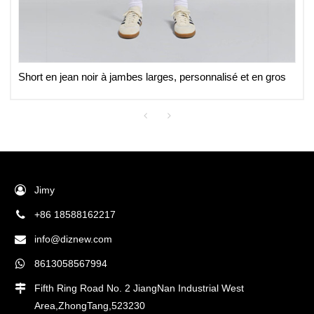
Short en jean noir à jambes larges, personnalisé et en gros
Jimy
+86 18588162217
info@diznew.com
8613058567994
Fifth Ring Road No. 2 JiangNan Industrial West
Area,ZhongTang,523230