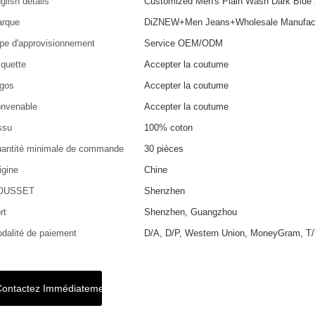
glish details
Customized Men's Plain Wash Dark Blue
rque
DiZNEW+Men Jeans+Wholesale Manufact
pe d'approvisionnement
Service OEM/ODM
iquette
Accepter la coutume
gos
Accepter la coutume
nvenable
Accepter la coutume
ssu
100% coton
antité minimale de commande
30 pièces
igine
Chine
OUSSET
Shenzhen
rt
Shenzhen, Guangzhou
dalité de paiement
D/A, D/P, Western Union, MoneyGram, T/
Contactez Immédiatement