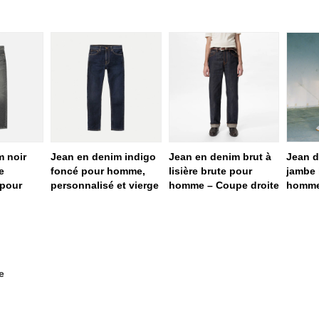
m noir
Jean en denim indigo
Jean en denim brut à
Jean d
e
foncé pour homme,
lisière brute pour
jambe 
 pour
personnalisé et vierge
homme – Coupe droite
homm
e