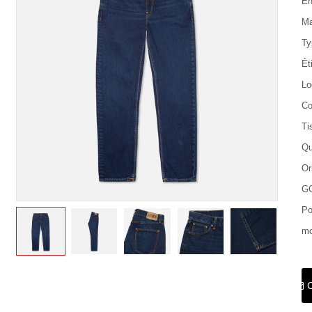
En
Ma
Ty
Ét
Lo
Co
Ti
Qu
Or
G
Po
mo