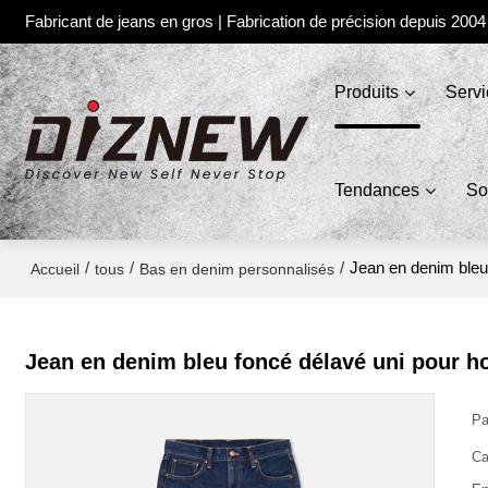
Fabricant de jeans en gros | Fabrication de précision depuis 2004
Produits
Serv
Tendances
So
/
/
/
Jean en denim bleu
Accueil
tous
Bas en denim personnalisés
Jean en denim bleu foncé délavé uni pour h
Pa
Ca