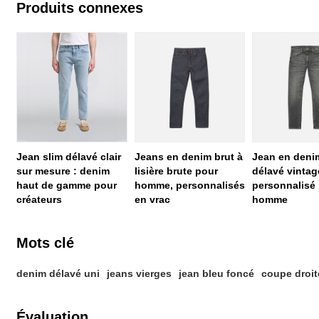
Produits connexes
Jean slim délavé clair
Jeans en denim brut à
Jean en deni
sur mesure : denim
lisière brute pour
délavé vintag
haut de gamme pour
homme, personnalisés
personnalisé
créateurs
en vrac
homme
Mots clé
denim délavé uni
jeans vierges
jean bleu foncé
coupe droit
Évaluation