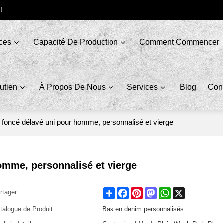
 !
ices
Capacité De Production
Comment Commencer
utien
À Propos De Nous
Services
Blog
Con
 foncé délavé uni pour homme, personnalisé et vierge
omme, personnalisé et vierge
Share
Facebook
Pinterest
Mastodon
WhatsApp
X
rtager
talogue de Produit
Bas en denim personnalisés