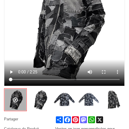
Share
Facebook
Pinterest
Mastodon
WhatsApp
X
Partager
Catalogue de Produit
Vestes en jean personnalisées pour