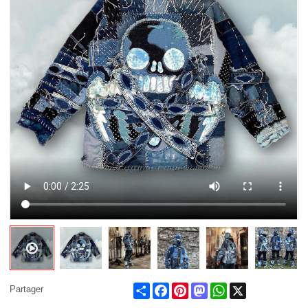
Share
Facebook
Pinterest
Mastodon
WhatsApp
X
Partager