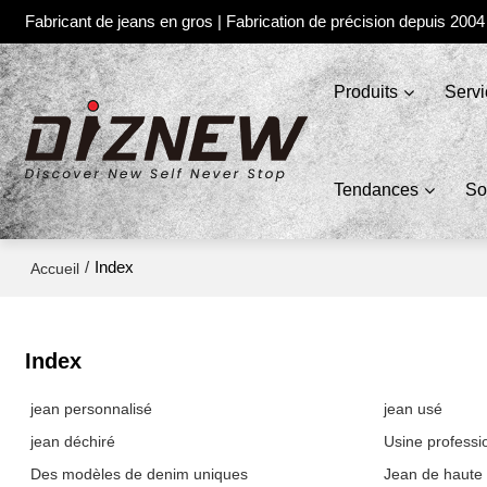
Fabricant de jeans en gros | Fabrication de précision depuis 2004
Produits
Serv
Tendances
So
/
Index
Accueil
Index
jean personnalisé
jean usé
jean déchiré
Usine professi
Des modèles de denim uniques
Jean de haute 