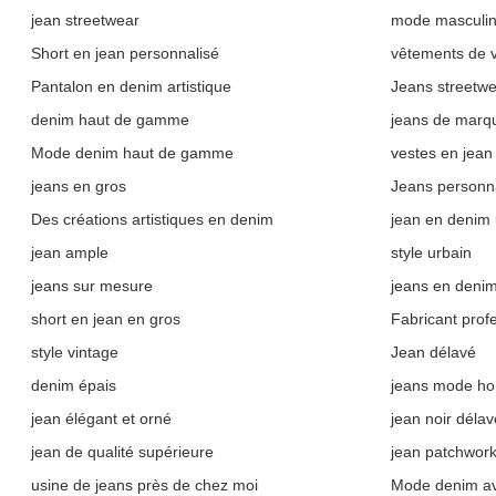
jean streetwear
mode masculi
Short en jean personnalisé
vêtements de 
Pantalon en denim artistique
Jeans streetwe
denim haut de gamme
jeans de marq
Mode denim haut de gamme
vestes en jean
jeans en gros
Jeans personna
Des créations artistiques en denim
jean en denim
jean ample
style urbain
jeans sur mesure
jeans en denim
short en jean en gros
Fabricant prof
style vintage
Jean délavé
denim épais
jeans mode h
jean élégant et orné
jean noir délav
jean de qualité supérieure
jean patchwork
usine de jeans près de chez moi
Mode denim av