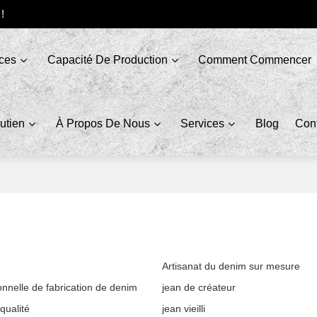
 !
ices
Capacité De Production
Comment Commencer
utien
À Propos De Nous
Services
Blog
Con
Artisanat du denim sur mesure
onnelle de fabrication de denim
jean de créateur
qualité
jean vieilli