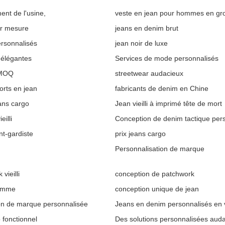
ent de l'usine,
veste en jean pour hommes en gr
ur mesure
jeans en denim brut
rsonnalisés
jean noir de luxe
 élégantes
Services de mode personnalisés
 MOQ
streetwear audacieux
orts en jean
fabricants de denim en Chine
eans cargo
Jean vieilli à imprimé tête de mort
eilli
Conception de denim tactique per
t-gardiste
prix jeans cargo
Personnalisation de marque
vieilli
conception de patchwork
omme
conception unique de jean
on de marque personnalisée
Jeans en denim personnalisés en 
 fonctionnel
Des solutions personnalisées aud