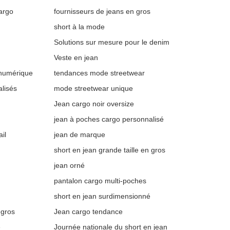
argo
fournisseurs de jeans en gros
short à la mode
Solutions sur mesure pour le denim
Veste en jean
 numérique
tendances mode streetwear
lisés
mode streetwear unique
Jean cargo noir oversize
jean à poches cargo personnalisé
il
jean de marque
short en jean grande taille en gros
jean orné
pantalon cargo multi-poches
short en jean surdimensionné
 gros
Jean cargo tendance
é
Journée nationale du short en jean