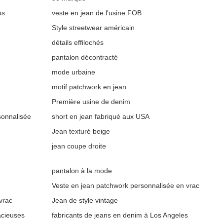
os
veste en jean de l'usine FOB
Style streetwear américain
détails effilochés
pantalon décontracté
mode urbaine
motif patchwork en jean
Première usine de denim
sonnalisée
short en jean fabriqué aux USA
Jean texturé beige
jean coupe droite
pantalon à la mode
Veste en jean patchwork personnalisée en vrac
vrac
Jean de style vintage
acieuses
fabricants de jeans en denim à Los Angeles