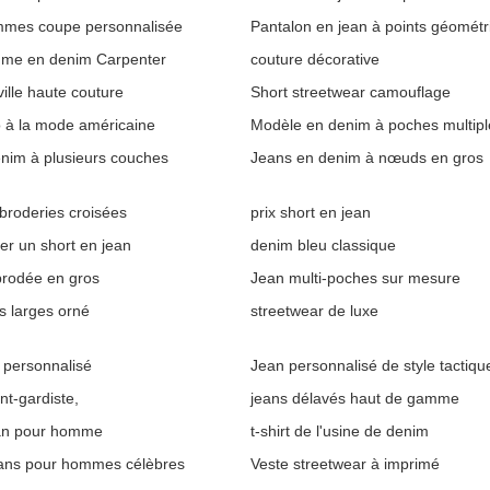
mmes coupe personnalisée
Pantalon en jean à points géométr
me en denim Carpenter
couture décorative
ille haute couture
Short streetwear camouflage
 à la mode américaine
Modèle en denim à poches multipl
nim à plusieurs couches
Jeans en denim à nœuds en gros
broderies croisées
prix short en jean
r un short en jean
denim bleu classique
brodée en gros
Jean multi-poches sur mesure
s larges orné
streetwear de luxe
e personnalisé
Jean personnalisé de style tactiqu
nt-gardiste,
jeans délavés haut de gamme
an pour homme
t-shirt de l'usine de denim
ans pour hommes célèbres
Veste streetwear à imprimé