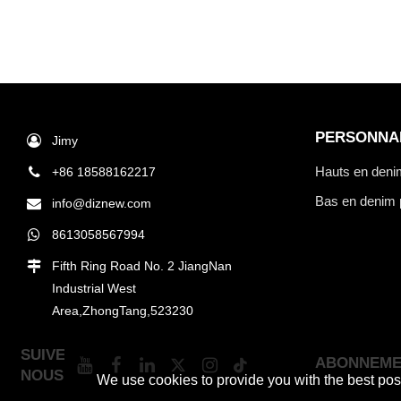
PERSONNA
Jimy
Hauts en deni
+86 18588162217
Bas en denim 
info@diznew.com
8613058567994
Fifth Ring Road No. 2 JiangNan
Industrial West
Area,ZhongTang,523230
SUIVEZ-
ABONNEME
NOUS
We use cookies to provide you with the best poss