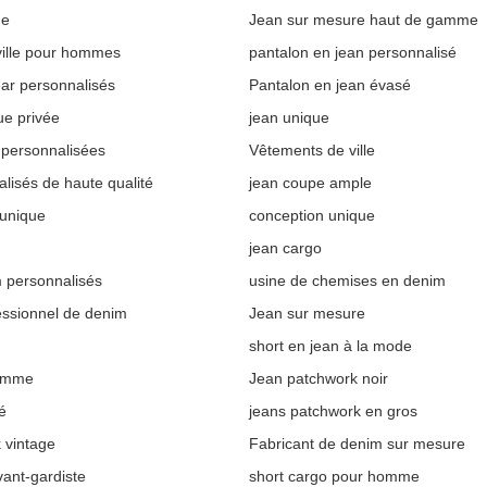
ne
Jean sur mesure haut de gamme
ville pour hommes
pantalon en jean personnalisé
ar personnalisés
Pantalon en jean évasé
ue privée
jean unique
 personnalisées
Vêtements de ville
lisés de haute qualité
jean coupe ample
 unique
conception unique
jean cargo
 personnalisés
usine de chemises en denim
essionnel de denim
Jean sur mesure
short en jean à la mode
omme
Jean patchwork noir
é
jeans patchwork en gros
 vintage
Fabricant de denim sur mesure
ant-gardiste
short cargo pour homme