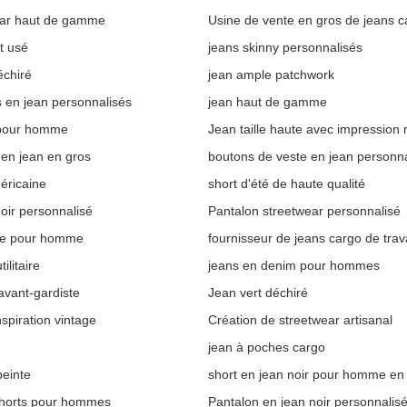
ar haut de gamme
Usine de vente en gros de jeans c
t usé
jeans skinny personnalisés
échiré
jean ample patchwork
s en jean personnalisés
jean haut de gamme
 pour homme
Jean taille haute avec impression
 en jean en gros
boutons de veste en jean personna
éricaine
short d'été de haute qualité
 noir personnalisé
Pantalon streetwear personnalisé
ce pour homme
fournisseur de jeans cargo de trava
ilitaire
jeans en denim pour hommes
vant-gardiste
Jean vert déchiré
spiration vintage
Création de streetwear artisanal
jean à poches cargo
peinte
short en jean noir pour homme en
shorts pour hommes
Pantalon en jean noir personnalis