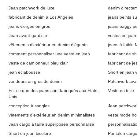
Jean patchwork de luxe
denim directem
fabricant de denim à Los Angeles
jeans peints s
jeans vierges en gros
jeans baggy pe
Jean avant-gardiste
vestes en jean
vêtements d'extérieur en denim élégants
jeans à faible
comment personnaliser une veste en jean
fabricant de sh
veste de camionneur bleu clair
fabricant de j
jean éclaboussé
Short en jean vi
vendeurs en gros de denim
Patchwork avan
Est-ce que des jeans sont fabriqués aux États-
Veste en toile
Unis
conception à sangles
Jean patchwork 
vêtements d'extérieur en denim minimalistes
veste mode h
Jean cargo à taille superposée personnalisé
personnalisati
Short en jean bicolore
Pantalon cargo