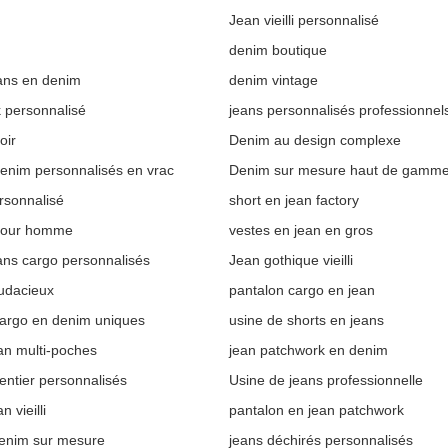
Jean vieilli personnalisé
denim boutique
eans en denim
denim vintage
 personnalisé
jeans personnalisés professionnel
oir
Denim au design complexe
enim personnalisés en vrac
Denim sur mesure haut de gamm
rsonnalisé
short en jean factory
 pour homme
vestes en jean en gros
eans cargo personnalisés
Jean gothique vieilli
audacieux
pantalon cargo en jean
argo en denim uniques
usine de shorts en jeans
an multi-poches
jean patchwork en denim
entier personnalisés
Usine de jeans professionnelle
 vieilli
pantalon en jean patchwork
denim sur mesure
jeans déchirés personnalisés