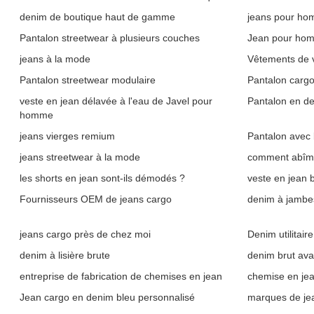
denim de boutique haut de gamme
jeans pour ho
Pantalon streetwear à plusieurs couches
Jean pour hom
jeans à la mode
Vêtements de v
Pantalon streetwear modulaire
Pantalon cargo
veste en jean délavée à l'eau de Javel pour
Pantalon en de
homme
jeans vierges remium
Pantalon avec 
jeans streetwear à la mode
comment abîme
les shorts en jean sont-ils démodés ?
veste en jean 
Fournisseurs OEM de jeans cargo
denim à jambe
jeans cargo près de chez moi
Denim utilitair
denim à lisière brute
denim brut ava
entreprise de fabrication de chemises en jean
chemise en je
Jean cargo en denim bleu personnalisé
marques de je