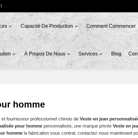
 !
ices
Capacité De Production
Comment Commencer
utien
À Propos De Nous
Services
Blog
Con
pour homme
t et fournisseur professionnel chinois de
Veste en jean personnali
nnalisée pour homme
personnalisée, une marque privée
Veste en je
pour homme
la fabrication sous contrat, contactez-nous maintenant pou