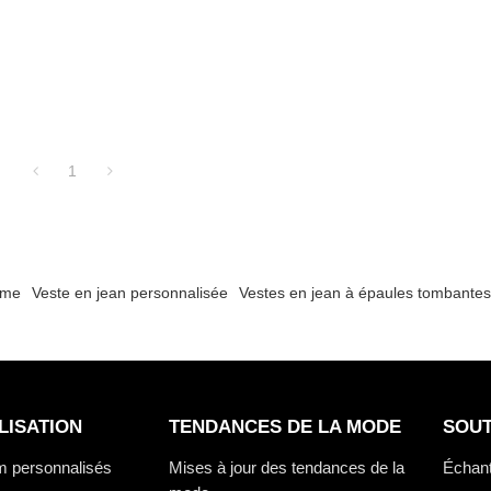
1
mme
Veste en jean personnalisée
Vestes en jean à épaules tombante
LISATION
TENDANCES DE LA MODE
SOUT
m personnalisés
Mises à jour des tendances de la
Échant