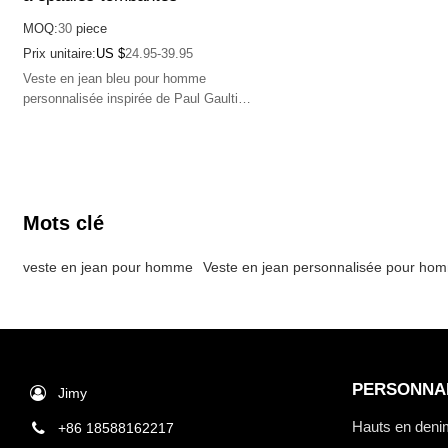
MOQ:
30
piece
Prix unitaire:
US $
24.95-39.95
Veste en jean bleu pour homme
personnalisée inspirée de Paul Gaultier,
avec un design à épaules tombantes
Shayne, parfaite pour un confort
élégant.
Mots clé
veste en jean pour homme
Veste en jean personnalisée pour ho
PERSONNA
Jimy
Hauts en deni
+86 18588162217