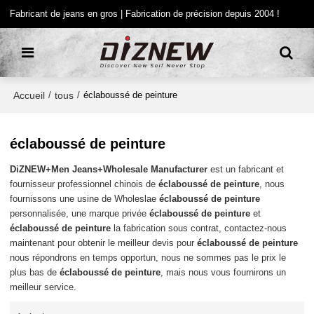
Fabricant de jeans en gros | Fabrication de précision depuis 2004 !
Accueil
tous
/
/
éclaboussé de peinture
éclaboussé de peinture
DiZNEW+Men Jeans+Wholesale Manufacturer
est un fabricant et
fournisseur professionnel chinois de
éclaboussé de peinture
, nous
fournissons une usine de Wholeslae
éclaboussé de peinture
personnalisée, une marque privée
éclaboussé de peinture
et
éclaboussé de peinture
la fabrication sous contrat, contactez-nous
maintenant pour obtenir le meilleur devis pour
éclaboussé de peinture
nous répondrons en temps opportun, nous ne sommes pas le prix le
plus bas de
éclaboussé de peinture
, mais nous vous fournirons un
meilleur service.